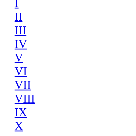
I
II
III
IV
V
VI
VII
VIII
IX
X