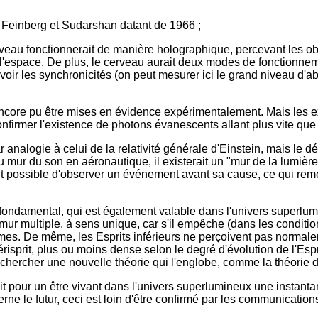
e Feinberg et Sudarshan datant de 1966 ;
erveau fonctionnerait de manière holographique, percevant les 
espace. De plus, le cerveau aurait deux modes de fonctionnement 
oir les synchronicités (on peut mesurer ici le grand niveau d'abstr
encore pu être mises en évidence expérimentalement. Mais les e
nfirmer l'existence de photons évanescents allant plus vite que 
nalogie à celui de la relativité générale d'Einstein, mais le dét
 mur du son en aéronautique, il existerait un "mur de la lumière
it possible d'observer un événement avant sa cause, ce qui remet
cipe fondamental, qui est également valable dans l'univers supe
mur multiple, à sens unique, car s'il empêche (dans les conditi
es. De même, les Esprits inférieurs ne perçoivent pas normalem
sprit, plus ou moins dense selon le degré d'évolution de l'Esprit
t rechercher une nouvelle théorie qui l'englobe, comme la théorie 
ait pour un être vivant dans l'univers superlumineux une instant
rne le futur, ceci est loin d'être confirmé par les communications