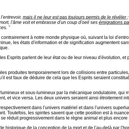
l'entrevoir,
mais il ne leur est pas toujours permis de le révéler ;
mort, l'âme voit et embrasse d'un coup d'oeil ses
émigrations p
ces. "
 contrairement à notre monde physique où, suivant la loi d'en
nue, les états d'information et de signification augmentent sa
ique.
les Esprits parlent de leur état ou de leur niveau d'évolution, e
ules produites temporairement lors de collisions entre particule
 est faux de déduire de cela que les Esprits seraient constitué
erlumineux et sous-lumineux par la mécanique ondulatoire, qui m
t vice versa. Les deux univers seraient ainsi étroitement intri
, respectivement dans l'univers matériel et dans l'univers super
'esprit. Toutefois, les spirites savent que cette position est à nuan
l se réduit progressivement dans le règne animal et plus encore
e historique de la conception de la mort et de l'au-delà par l'ho