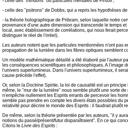
- celle des "mindons" ou particules mentales de Firsoff ;
- celle des "psitrons" de Dobbs, qui a repris les hypothèses d
- la théorie holographique de Pribram, selon laquelle notre c
provenance d'une autre dimension qui transcende le temps et l'
local, avec établissement de corrélations, qui nous ferait percev
distinguer le réel de l'irréel).
Les auteurs notent que les particules mentionnées n'ont pas 
propagation de la lumière dans les fibres optiques semblent co
Un modèle mathématique détaillé a été élaboré par l'auteur par a
les conséquences scientifiques et philosophiques. A l'image du
l'univers superlumineux. Dans l'univers superlumineux, il sera
cause précède l'effet).
Or, selon la Doctrine Spirite, la loi de causalité est un prin
même, le "mur de la lumière" nous semble plutôt une sorte de 
n'empêche nullement les Esprits errants de percevoir les homm
semble pas prendre en compte les divers états possibles du péri
relativité pour décrire le monde des Esprits : il faudrait plutô
De même, selon la théorie présentée par les auteurs, "il y aur
notions du passé/présent/futur disparaîtraient". En ce qui conce
Citons le
Livre des Esprits
: