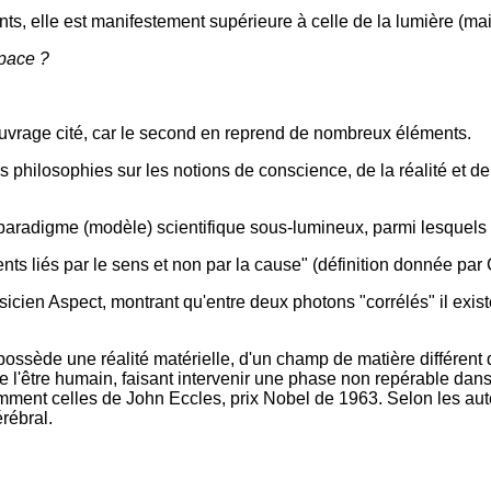
s, elle est manifestement supérieure à celle de la lumière (mais
space ?
ouvrage cité, car le second en reprend de nombreux éléments.
hilosophies sur les notions de conscience, de la réalité et de s
l paradigme (modèle) scientifique sous-lumineux, parmi lesquels 
s liés par le sens et non par la cause" (définition donnée par C
cien Aspect, montrant qu'entre deux photons "corrélés" il existe 
e possède une réalité matérielle, d'un champ de matière différent
 l'être humain, faisant intervenir une phase non repérable dans l'
ment celles de John Eccles, prix Nobel de 1963. Selon les aute
rébral.