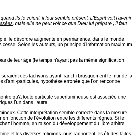
quand ils le voient, il leur semble présent. L'Esprit voit l'avenir
assées
, mais elle ne peut voir ce que Dieu lui prépare ; il faut
tropie, le désordre augmente en permanence, dans le monde
ns cesse. Selon les auteurs, un principe d'information maximum
t pas de leur âge (le temps n'ayant pas la même signification
s, seraient des tachyons ayant franchi brusquement le mur de la
s d'anti-particules, hypothèse erronée que l'on rencontre
ontre qu'à toute particule superlumineuse est associée une
qués l'un dans l'autre.
lumineux. Cette interprétation semble correcte dans la mesure
cer en fonction de l'évolution entre les différents règnes. Si le
 chez l'homme, en raison du développement du libre arbitre.
mme et les diverses religions, puis rapportent les études faites