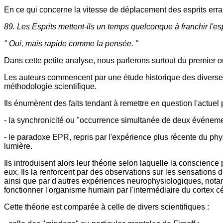
En ce qui concerne la vitesse de déplacement des esprits errant
89. Les Esprits mettent-ils un temps quelconque à franchir l'e
" Oui, mais rapide comme la pensée. "
Dans cette petite analyse, nous parlerons surtout du premier 
Les auteurs commencent par une étude historique des diverses p
méthodologie scientifique.
Ils énumèrent des faits tendant à remettre en question l'actue
- la synchronicité ou "occurrence simultanée de deux événement
- le paradoxe EPR, repris par l'expérience plus récente du physi
lumière.
Ils introduisent alors leur théorie selon laquelle la conscienc
eux. Ils la renforcent par des observations sur les sensations de
ainsi que par d'autres expériences neurophysiologiques, notam
fonctionner l'organisme humain par l'intermédiaire du cortex cé
Cette théorie est comparée à celle de divers scientifiques :