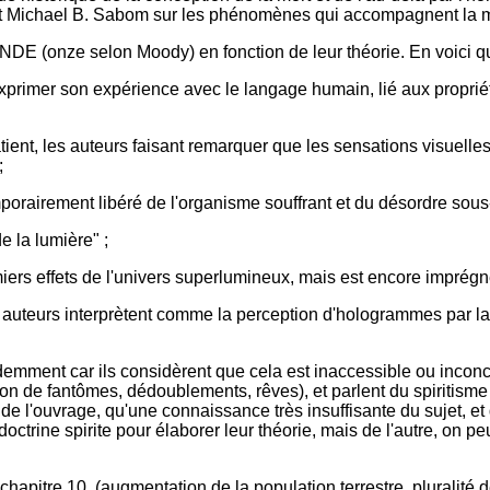
 Michael B. Sabom sur les phénomènes qui accompagnent la mort
es NDE (onze selon Moody) en fonction de leur théorie. En voici
 exprimer son expérience avec le langage humain, lié aux proprié
atient, les auteurs faisant remarquer que les sensations visuelle
;
temporairement libéré de l'organisme souffrant et du désordre sou
 la lumière" ;
miers effets de l'univers superlumineux, mais est encore imprégn
 les auteurs interprètent comme la perception d'hologrammes par 
udemment car ils considèrent que cela est inaccessible ou inco
de fantômes, dédoublements, rêves), et parlent du spiritisme pa
de l'ouvrage, qu'une connaissance très insuffisante du sujet, et 
octrine spirite pour élaborer leur théorie, mais de l'autre, on peu
apitre 10, (augmentation de la population terrestre, pluralité d