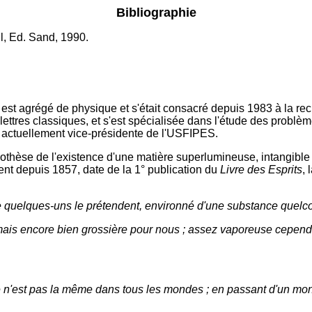
Bibliographie
l, Ed. Sand, 1990.
st agrégé de physique et s'était consacré depuis 1983 à la reche
ttres classiques, et s'est spécialisée dans l'étude des problème
it actuellement vice-présidente de l'USFIPES.
hypothèse de l'existence d'une matière superlumineuse, intangibl
sent depuis 1857, date de la 1° publication du
Livre des Esprits
, 
omme quelques-uns le prétendent, environné d'une substance quel
mais encore bien grossière pour nous ; assez vaporeuse cependa
le n'est pas la même dans tous les mondes ; en passant d'un mo