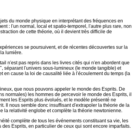
objets du monde physique en interprétant des fréquences en
: l'un normal, local et spatio-temporel, l'autre plus rare, non
action de cette théorie, où il devient très difficile de
xpériences se poursuivent, et de récentes découvertes sur la
la lumière.
ail n'est pas repris dans les livres cités qui n'en abordent que
", séparant l'univers sous-lumineux (le monde tangible) et
 en cause la loi de causalité liée à l'écoulement du temps (la
rlumineux, que nous pouvons appeler le monde des Esprits. De
ons normales) les hommes de percevoir le monde des Esprits, il
ent les Esprits plus évolués, et le modèle présenté ne
. Il nous semble donc insuffisant d'extrapoler la théorie de la
de la relativité englobe et complète la théorie newtonienne.
anéité complète de tous les événements constituant sa vie, les
 des Esprits, en particulier de ceux qui sont encore imparfaits.