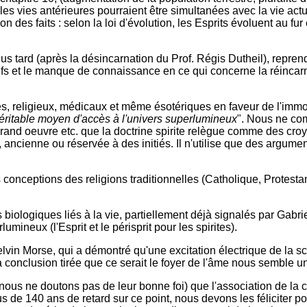
s vies antérieures pourraient être simultanées avec la vie actu
on des faits : selon la loi d'évolution, les Esprits évoluent au f
us tard (après la désincarnation du Prof. Régis Dutheil), repre
fs et le manque de connaissance en ce qui concerne la réincarnat
, religieux, médicaux et même ésotériques en faveur de l'immorta
véritable moyen d'accès à l'univers superlumineux
". Nous ne co
 grand oeuvre etc. que la doctrine spirite relègue comme des croy
, ancienne ou réservée à des initiés. Il n'utilise que des argumen
s conceptions des religions traditionnelles (Catholique, Protesta
 biologiques liés à la vie, partiellement déjà signalés par Gabr
ineux (l'Esprit et le périsprit pour les spirites).
elvin Morse, qui a démontré qu'une excitation électrique de la 
 la conclusion tirée que ce serait le foyer de l'âme nous semble u
nous ne doutons pas de leur bonne foi) que l'association de la 
 de 140 ans de retard sur ce point, nous devons les féliciter po