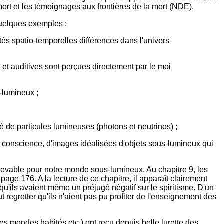
 et les témoignages aux frontières de la mort (NDE).
 quelques exemples :
tés spatio-temporelles différences dans l'univers
s et auditives sont perçues directement par le moi
s-lumineux ;
é de particules lumineuses (photons et neutrinos) ;
la conscience, d'images idéalisées d'objets sous-lumineux qui
ncevable pour notre monde sous-lumineux. Au chapitre 9, les
ge 176. A la lecture de ce chapitre, il apparaît clairement
qu'ils avaient même un préjugé négatif sur le spiritisme. D'un
t regretter qu'ils n'aient pas pu profiter de l'enseignement des
es mondes habités etc.) ont reçu depuis belle lurette des