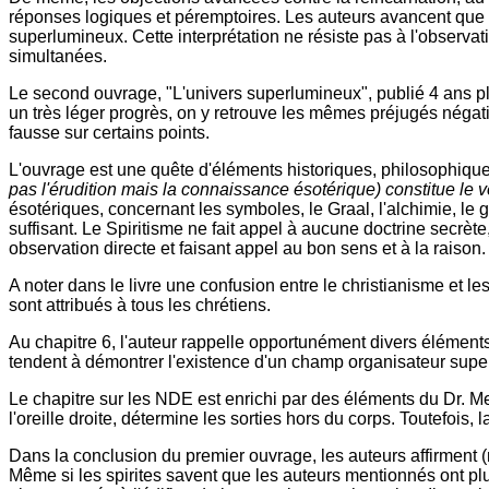
réponses logiques et péremptoires. Les auteurs avancent que le
superlumineux. Cette interprétation ne résiste pas à l'observati
simultanées.
Le second ouvrage, "L'univers superlumineux", publié 4 ans pl
un très léger progrès, on y retrouve les mêmes préjugés négati
fausse sur certains points.
L'ouvrage est une quête d'éléments historiques, philosophiques
pas l'érudition mais la connaissance ésotérique) constitue le 
ésotériques, concernant les symboles, le Graal, l'alchimie, le
suffisant. Le Spiritisme ne fait appel à aucune doctrine secrète
observation directe et faisant appel au bon sens et à la raison.
A noter dans le livre une confusion entre le christianisme et le
sont attribués à tous les chrétiens.
Au chapitre 6, l'auteur rappelle opportunément divers éléments
tendent à démontrer l'existence d'un champ organisateur superlum
Le chapitre sur les NDE est enrichi par des éléments du Dr. M
l'oreille droite, détermine les sorties hors du corps. Toutefois,
Dans la conclusion du premier ouvrage, les auteurs affirment (
Même si les spirites savent que les auteurs mentionnés ont plus