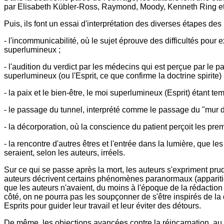
par Elisabeth Kübler-Ross, Raymond, Moody, Kenneth Ring et
Puis, ils font un essai d'interprétation des diverses étapes d
- l'incommunicabilité, où le sujet éprouve des difficultés pour
superlumineux ;
- l'audition du verdict par les médecins qui est perçue par le p
superlumineux (ou l'Esprit, ce que confirme la doctrine spirite) 
- la paix et le bien-être, le moi superlumineux (Esprit) étant 
- le passage du tunnel, interprété comme le passage du "mur de
- la décorporation, où la conscience du patient perçoit les pre
- la rencontre d'autres êtres et l'entrée dans la lumière, que
seraient, selon les auteurs, irréels.
Sur ce qui se passe après la mort, les auteurs s'expriment pr
auteurs décrivent certains phénomènes paranormaux (apparition 
que les auteurs n'avaient, du moins à l'époque de la rédaction 
côté, on ne pourra pas les soupçonner de s'être inspirés de la d
Esprits pour guider leur travail et leur éviter des détours.
De même, les objections avancées contre la réincarnation, au ch