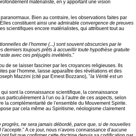
profondément matérialiste, en y apportant une vision
 paranormaux. Bien au contraire, les observations faites par
. Elles constituent ainsi une admirable
convergence de preuves
es scientifiques encore matérialistes, qui attribuent tout au
ationnelles de l'homme (...) sont souvent obscurcies par le
derniers toujours prêts à accueillir toute hypothèse gratuite
traste avec ces préjugés invétérés
."
ou de se laisser fasciner par les croyances religieuses. Ils
ites par l'homme, laisse apparaître des révélations et des
oseph Mazzini (cité par Ernest Bozzano), "
la Vérité est un
e, qui sont la connaissance scientifique, la connaissance
lus particulièrement à l'un ou à l'autre de ces aspects, selon
ssure la complémentarité de l'ensemble du Mouvement Spirite.
'oppose par cela même au Spiritisme, néologisme clairement
e progrès, ne sera jamais débordé, parce que, si de nouvelles
l l'accepte
." A ce jour, nous n'avons connaissance d'aucune
'ont fait que confirmer cette doctrine depuis sa codification par