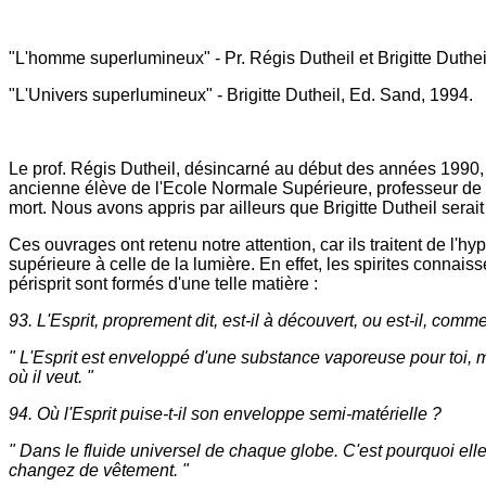
"L'homme superlumineux" - Pr. Régis Dutheil et Brigitte Duthei
"L'Univers superlumineux" - Brigitte Dutheil, Ed. Sand, 1994.
Le prof. Régis Dutheil, désincarné au début des années 1990, e
ancienne élève de l'Ecole Normale Supérieure, professeur de le
mort. Nous avons appris par ailleurs que Brigitte Dutheil sera
Ces ouvrages ont retenu notre attention, car ils traitent de l'
supérieure à celle de la lumière. En effet, les spirites connais
périsprit sont formés d'une telle matière :
93. L'Esprit, proprement dit, est-il à découvert, ou est-il, c
" L'Esprit est enveloppé d'une substance vaporeuse pour toi, 
où il veut. "
94. Où l'Esprit puise-t-il son enveloppe semi-matérielle ?
" Dans le fluide universel de chaque globe. C'est pourquoi el
changez de vêtement. "