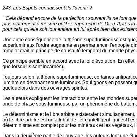
243. Les Esprits connaissent-ils l'avenir ?
" Cela dépend encore de la perfection ; souvent ils ne font que 
plus clairement à mesure qu'il se rapproche de Dieu. Après la 
pour cela qu'elle soit tout entière en lui après bien des existen
Une autre conséquence de la théorie superlumineuse est que,
superlumineux l'ordre augmente en permanence, l'entropie dimi
remplacerait le principe de causalité temporel du monde phys
Ce principe semble en accord avec la loi d'évolution. En effet, 
que lorsqu'ils sont incarnés).
Toujours selon la théorie superlumineuse, certaines antipartic
lumière en devenant sous-lumineux. Soulignons en passant qu'il
quelquefois dans des ouvrages spirites.
Les auteurs expliquent les interactions entre les mondes sup
onde de phase sous-lumineuse par un phénomène de battement, e
Le déterminisme et le libre arbitre existeraient simultanément
où le libre-arbitre est un attribut de l'être intelligent, qui est l
déterminisme est complet pour les minéraux et les végétaux, i
Dans la deuxième partie de l'ouvrage, les auteurs font une étud