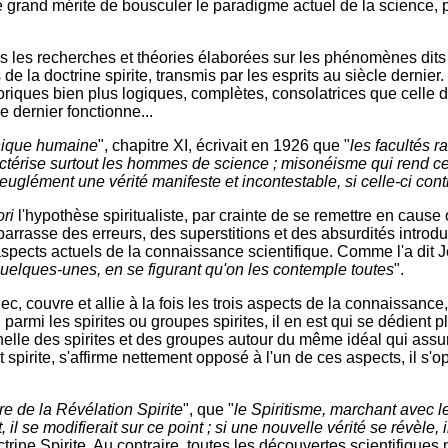
le grand mérite de bousculer le paradigme actuel de la science, 
tes les recherches et théories élaborées sur les phénomènes dits
e la doctrine spirite, transmis par les esprits au siècle dernier
héoriques bien plus logiques, complètes, consolatrices que celle d
 dernier fonctionne...
hique humaine
", chapitre XI, écrivait en 1926 que "
les facultés r
térise surtout les hommes de science ; misonéisme qui rend ces 
euglément une vérité manifeste et incontestable, si celle-ci con
ori
l'hypothèse spiritualiste, par crainte de se remettre en cause 
barrasse des erreurs, des superstitions et des absurdités introdu
aspects actuels de la connaissance scientifique. Comme l'a dit J
 quelques-unes, en se figurant qu'on les contemple toutes
".
dec, couvre et allie à la fois les trois aspects de la connaissanc
parmi les spirites ou groupes spirites, il en est qui se dédient p
aternelle des spirites et des groupes autour du même idéal qui a
spirite, s'affirme nettement opposé à l'un de ces aspects, il s
e de la Révélation Spirite
", que "
le Spiritisme, marchant avec l
il se modifierait sur ce point ; si une nouvelle vérité se révèle, i
rine Spirite. Au contraire, toutes les découvertes scientifiques n