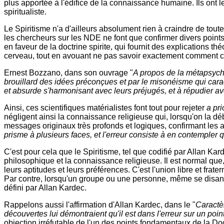
plus apportée à l'édifice de la connaissance humaine. Ils ont 
spiritualiste.
Le Spiritisme n'a d'ailleurs absolument rien à craindre de tou
les chercheurs sur les NDE ne font que confirmer divers points d
en faveur de la doctrine spirite, qui fournit des explications t
cerveau, tout en avouant ne pas savoir exactement comment ce
Ernest Bozzano, dans son ouvrage "
A propos de la métapsyc
brouillard des idées préconçues et par le misonéisme qui carac
et absurde s'harmonisant avec leurs préjugés, et à répudier av
Ainsi, ces scientifiques matérialistes font tout pour rejeter
a pri
négligent ainsi la connaissance religieuse qui, lorsqu'on la dé
messages originaux très profonds et logiques, confirmant les 
prisme à plusieurs faces, et l'erreur consiste à en contempler
C'est pour cela que le Spiritisme, tel que codifié par Allan Kar
philosophique et la connaissance religieuse. Il est normal que, 
leurs aptitudes et leurs préférences. C'est l'union libre et fr
Par contre, lorsqu'un groupe ou une personne, même se disant 
défini par Allan Kardec.
Rappelons aussi l'affirmation d'Allan Kardec, dans le "
Caractèr
découvertes lui démontraient qu'il est dans l'erreur sur un point, 
objection irréfutable de l'un des points fondamentaux de la Doct